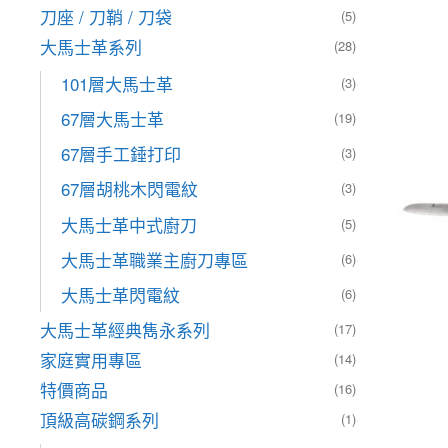
刀座 / 刀鞘 / 刀袋
(5)
大馬士革系列
(28)
101層大馬士革
(3)
67層大馬士革
(19)
67層手工錘打印
(3)
67層胡桃木閃電紋
(3)
大馬士革中式廚刀
(5)
大馬士革職業主廚刀專區
(6)
大馬士革閃電紋
(6)
大馬士革經典雋永系列
(17)
家庭實用專區
(14)
特價商品
(16)
頂級高碳鋼系列
(1)