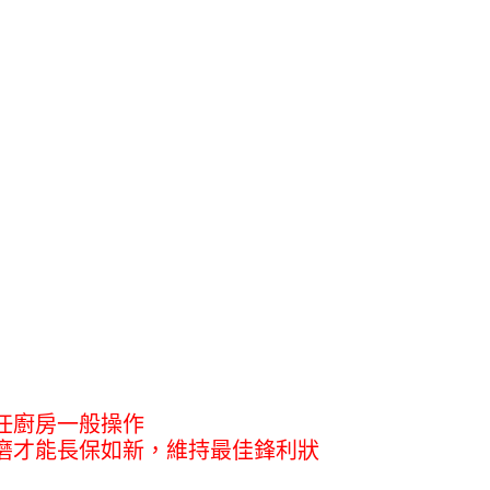
任廚房一般操作
磨才能長保如新，維持最佳鋒利狀