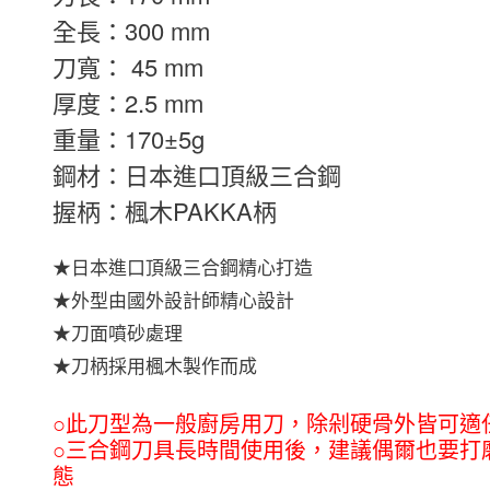
全長：300 mm
刀寬： 45 mm
厚度：2.5 mm
重量：170±5g
鋼材：日本進口頂級三合鋼
握柄：楓木PAKKA柄
★日本進口頂級三合鋼精心打造
★外型由國外設計師精心設計
★刀面噴砂處理
★刀柄採用楓木製作而成
○此刀型為一般廚房用刀，除剁硬骨外皆可適
○三合鋼刀具長時間使用後，建議偶爾也要打
態