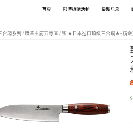
首頁
限時搶購活動
最新訊息
三合鋼系列
/
職業主廚刀專區
/ 臻 ★日本進口頂級三合鋼★~精