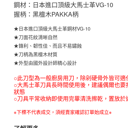
鋼材：日本進口頂級大馬士革VG-10
握柄：黑檀木PAKKA柄
★日本進口頂級大馬士革鋼材VG-10
★刀面花紋清晰自然
★鋒利、韌性佳、而且不易鏽蝕
★刀柄為黑檀木材質
★外型由國外設計師精心設計
○此刀型為一般廚房用刀，除剁硬骨外皆可適
○大馬士革刀具長時間使用後，建議偶爾也要
狀態
○刀具平常收納即使用完畢清洗擦乾，置放於
※下標不代表成交，須經賣家確認訂單始成立※