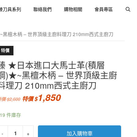
臻刀具系列
聯絡我們
購物相關
會員專區
★~黑檀木柄 – 世界頂級主廚料理刀 210mm西式主廚刀
特價
臻 ★日本進口大馬士革(積層
鋼)★~黑檀木柄 – 世界頂級主廚
料理刀 210mm西式主廚刀
1,850
2,600
119 件庫存
-
+
加入購物車