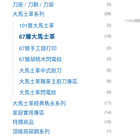
刀座 / 刀鞘 / 刀袋
(5)
大馬士革系列
(28)
101層大馬士革
(3)
67層大馬士革
(19)
67層手工錘打印
(3)
67層胡桃木閃電紋
(3)
大馬士革中式廚刀
(5)
大馬士革職業主廚刀專區
(6)
大馬士革閃電紋
(6)
大馬士革經典雋永系列
(17)
家庭實用專區
(14)
特價商品
(16)
頂級高碳鋼系列
(1)