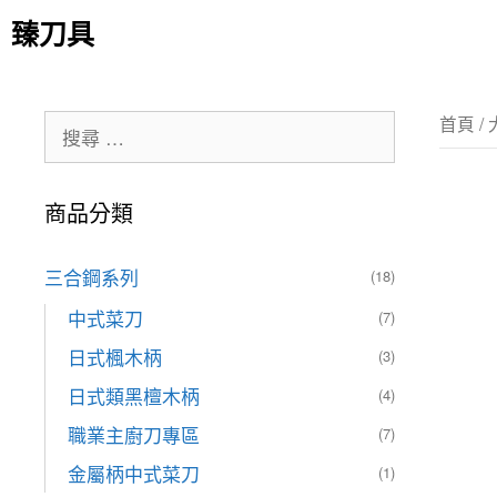
臻刀具
首頁
/
商品分類
三合鋼系列
(18)
中式菜刀
(7)
日式楓木柄
(3)
日式類黑檀木柄
(4)
職業主廚刀專區
(7)
金屬柄中式菜刀
(1)