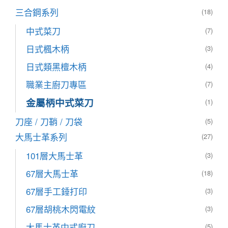
三合鋼系列
(18)
中式菜刀
(7)
日式楓木柄
(3)
日式類黑檀木柄
(4)
職業主廚刀專區
(7)
金屬柄中式菜刀
(1)
刀座 / 刀鞘 / 刀袋
(5)
大馬士革系列
(27)
101層大馬士革
(3)
67層大馬士革
(18)
67層手工錘打印
(3)
67層胡桃木閃電紋
(3)
大馬士革中式廚刀
(5)